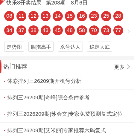
快乐8开奖结果
第208期 8月6日
08
11
12
13
14
15
16
23
25
28
34
37
38
43
45
48
58
70
73
77
走势图
胆拖高手
杀号达人
稳定大底
热门推荐
更多
体彩排列三26209期开机号分析
排列三26209期[奇峰]综合条件参考
排列三2026209期[苏会文]专家免费预测复式定位
排列三26209期[艾米丽]专家推荐六码复式