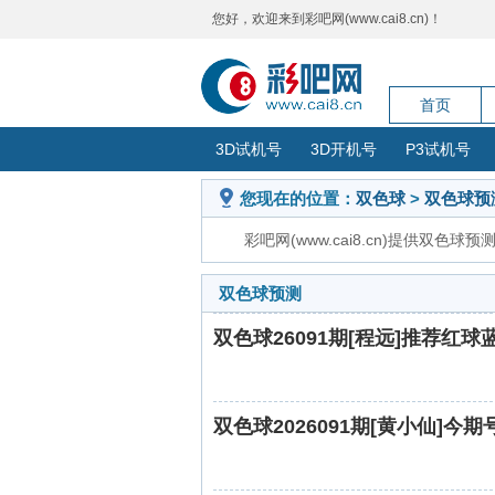
您好，欢迎来到彩吧网(www.cai8.cn)！
首页
3D试机号
3D开机号
P3试机号
您现在的位置：
双色球
>
双色球预
彩吧网(www.cai8.cn)提供
双色球预测
双色球26091期[程远]推荐红
双色球2026091期[黄小仙]今