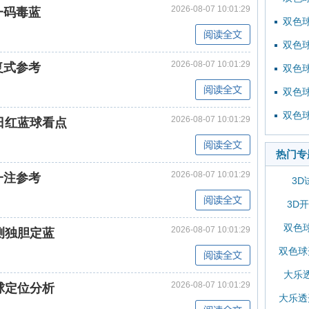
2026-08-07 10:01:29
一码毒蓝
双色球
双色球
2026-08-07 10:01:29
复式参考
双色球
双色球
双色球
2026-08-07 10:01:29
今日红蓝球看点
热门专
2026-08-07 10:01:29
一注参考
3D
3D
双色
2026-08-07 10:01:29
预测独胆定蓝
双色球
大乐
2026-08-07 10:01:29
红球定位分析
大乐透