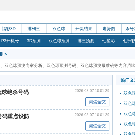
福彩3D
排列三
双色球
开奖结果
走势图
杀号
P3开机号
3D预测
双色球预测
排三预测
七星彩
七乐
测
>
双色球预测、双色球预测专家分析、双色球预测号码、双色球预测最准确等内容,
热门文
2026-08-07 10:01:29
球蓝球绝杀号码
双色球
双色球
双色球
2026-08-07 10:01:29
期号码重点设防
双色球
双色球