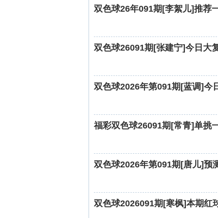
双色球26年091期[李絮儿]推荐
双色球26091期[张建宁]今日大
双色球2026年第091期[蓝调]
福彩双色球26091期[常青]单挑
双色球2026年第091期[唐儿]
双色球2026091期[寒枫]本期