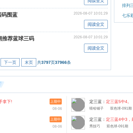
排列
2026-08-07 10:01:29
四码围蓝
七乐
2026-08-07 10:01:29
本期推荐蓝球三码
下一页
末页
共
3797
页
37966
条
手拿下!
定三蓝：
定三蓝5中4。
上期中
嘻哈铺子
双色球-091期
08-06
定三蓝：
定三蓝4中3，
上期中
秀技巧
双色球-091期
08-06