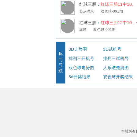
红球三胆：
红球三胆11中10。
奖从码来
双色球-091期
红球三胆：
红球三胆12中10
潇谭
双色球-091期
3D走势图
3D试机号
热
排列三开机号
排列三试机号
门
导
双色球走势图
大乐透走势图
航
3d开奖结果
双色球开奖结果
本站所有