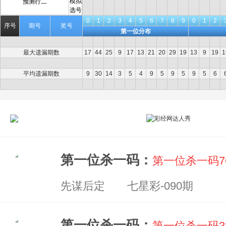
预测行二
0
1
2
3
4
5
6
7
8
9
0
1
2
0
1
2
3
4
5
6
7
8
9
0
1
2
序号
期号
奖号
第一位分布
出现次数
2
0
1
6
4
5
2
4
2
4
2
4
3
最大遗漏期数
17
44
25
9
17
13
21
20
29
19
13
9
19
1
最大连出期数
1
0
1
2
1
2
1
2
1
1
1
1
1
平均遗漏期数
9
30
14
3
5
4
9
5
9
5
9
5
6
当前遗漏期数
17
44
25
2
8
6
5
0
4
1
13
0
6
第一位杀一码：
第一位杀一码7
先谋后定 七星彩-090期
第一位杀一码：
第一位杀一码3