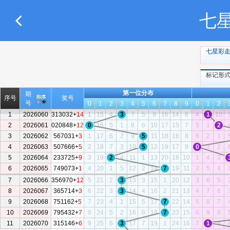
七
七星彩
标记形
第一位分布
期
序号
奖号
号
0
1
2
3
4
5
6
7
8
9
0
1
2
1
2026060
313032+
14
1
15
4
3
7
5
9
16
14
6
4
1
10
2
2026061
020848+
12
0
16
5
1
8
6
10
17
15
7
5
1
2
3
2026062
567031+
3
1
17
6
2
9
5
11
18
16
8
6
2
1
4
2026063
507666+
5
2
18
7
3
10
5
12
19
17
9
0
3
2
5
2026064
233725+
9
3
19
2
4
11
1
13
20
18
10
1
4
3
6
2026065
749073+
1
4
20
1
5
12
2
14
7
19
11
2
5
4
7
2026066
356970+
12
5
21
2
3
13
3
15
1
20
12
3
6
5
8
2026067
365714+
3
6
22
3
3
14
4
16
2
21
13
4
7
6
9
2026068
751162+
5
7
23
4
1
15
5
17
7
22
14
5
8
7
10
2026069
795432+
7
8
24
5
2
16
6
18
7
23
15
6
9
8
11
2026070
315146+
6
9
25
6
3
17
7
19
1
24
16
7
1
9