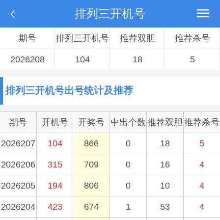
排列三开机号
期号
排列三开机号
推荐双胆
推荐杀号
2026208
104
18
5
排列三开机号出号统计及推荐
期号
开机号
开奖号
中出个数
推荐双胆
推荐杀号
2026207
1
0
4
866
0
18
5
2026206
3
1
5
709
0
16
4
2026205
1
9
4
806
0
10
4
2026204
4
2
3
674
1
53
4