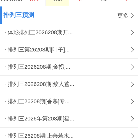
排列三预测
更多
· 体彩排列三2026208期开...
· 排列三第26208期[叶子]...
· 排列三2026208期[金拐]...
· 排列三2026208期[鲛人鲨...
· 排列三26208期[香寒]专...
· 排列三2026年第208期[福...
· 排列三26208期[上善若水...