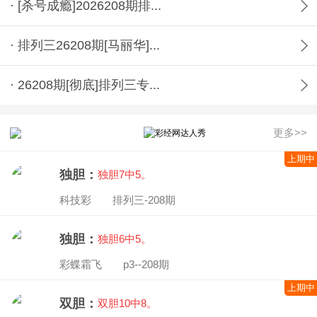
· [杀号成瘾]2026208期排...
· 排列三26208期[马丽华]...
· 26208期[彻底]排列三专...
更多>>
上期中
独胆：
独胆7中5。
科技彩 排列三-208期
独胆：
独胆6中5。
彩蝶霜飞 p3--208期
上期中
双胆：
双胆10中8。