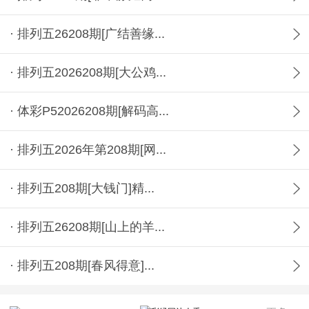
· 排列五26208期[广结善缘...
· 排列五2026208期[大公鸡...
· 体彩P52026208期[解码高...
· 排列五2026年第208期[网...
· 排列五208期[大钱门]精...
· 排列五26208期[山上的羊...
· 排列五208期[春风得意]...