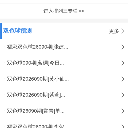
进入排列三专栏 >>
双色球预测
更多
· 福彩双色球26090期[张建...
· 双色球090期[蓝调]今日...
· 双色球2026090期[黄小仙...
· 双色球2026090期[紫萱]...
· 双色球26090期[常青]单...
· 福彩双色球26090期[李絮...