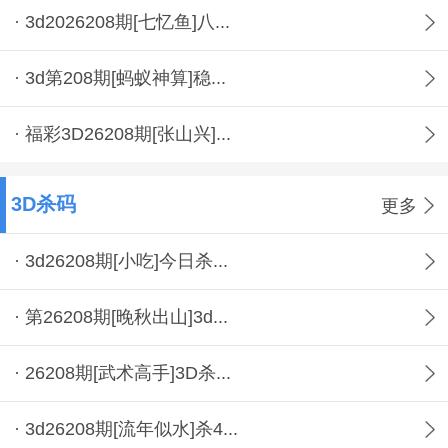
· 3d2026208期[七忆鱼]八...
· 3d第208期[蚂蚁神算]稳...
· 福彩3D26208期[张山兴]...
3D杀码
更多
· 3d26208期[小吃]今日杀...
· 第26208期[晚秋出山]3d...
· 26208期[武术高手]3D杀...
· 3d26208期[流年似水]杀4...