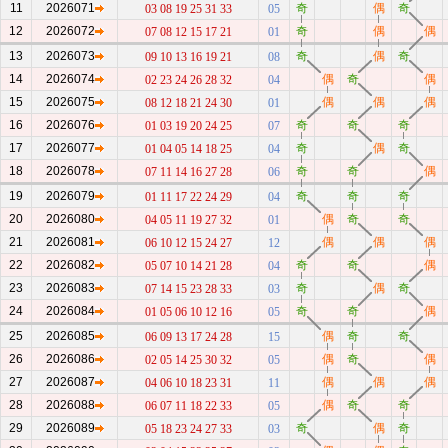
11
2026071
奇
偶
奇
03 08 19 25 31 33
05
12
2026072
奇
偶
偶
07 08 12 15 17 21
01
13
2026073
奇
偶
奇
09 10 13 16 19 21
08
14
2026074
偶
奇
偶
02 23 24 26 28 32
04
15
2026075
偶
偶
偶
08 12 18 21 24 30
01
16
2026076
奇
奇
奇
01 03 19 20 24 25
07
17
2026077
奇
偶
奇
01 04 05 14 18 25
04
18
2026078
奇
奇
偶
07 11 14 16 27 28
06
19
2026079
奇
奇
奇
01 11 17 22 24 29
04
20
2026080
偶
奇
奇
04 05 11 19 27 32
01
21
2026081
偶
偶
偶
06 10 12 15 24 27
12
22
2026082
奇
奇
偶
05 07 10 14 21 28
04
23
2026083
奇
偶
奇
07 14 15 23 28 33
03
24
2026084
奇
奇
偶
01 05 06 10 12 16
05
25
2026085
偶
奇
奇
06 09 13 17 24 28
15
26
2026086
偶
奇
偶
02 05 14 25 30 32
05
27
2026087
偶
偶
偶
04 06 10 18 23 31
11
28
2026088
偶
奇
奇
06 07 11 18 22 33
05
29
2026089
奇
偶
奇
05 18 23 24 27 33
03