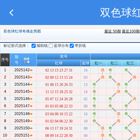
双色球
双色球红球奇偶走势图
最近 50期
最近100期
标记形式选择：
辅助线
蓝球分布
带折线
奖号
期
序号
号
红球
蓝球
红一
红二
红三
1
2025142
偶
奇
奇
02 13 15 23 27 31
16
2
2025143
偶
奇
偶
02 09 12 13 15 24
03
3
2025144
奇
偶
奇
01 08 15 20 26 33
13
4
2025145
奇
偶
奇
11 12 15 18 25 32
14
5
2025146
奇
奇
偶
05 07 12 24 26 28
02
6
2025147
奇
奇
奇
01 03 05 08 22 33
08
7
2025148
奇
偶
奇
03 04 09 10 15 22
16
8
2025149
奇
偶
偶
01 02 04 06 22 30
10
9
2025150
偶
奇
奇
06 13 17 19 24 31
08
10
2025151
偶
奇
偶
08 09 14 22 28 30
04