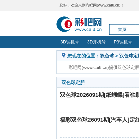
您好，欢迎来到彩吧网(www.cai8.cn)！
首页
3D试机号
3D开机号
P3试机号
您现在的位置：
双色球
>
双色球定
彩吧网(www.cai8.cn)提供
双色球定胆
双色球2026091期[纸蝴蝶]看独
福彩双色球26091期[汽车人]定