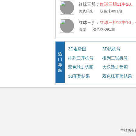
红球三胆：
红球三胆11中10。
奖从码来
双色球-091期
红球三胆：
红球三胆12中10
潇谭
双色球-091期
3D走势图
3D试机号
热
排列三开机号
排列三试机号
门
导
双色球走势图
大乐透走势图
航
3d开奖结果
双色球开奖结果
本站所有