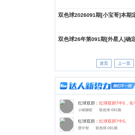
双色球2026091期[小宝哥]本期
双色球26年第091期[外星人]确
首页
上一页
红球双胆：
红球双胆7中5，先
小斌聊彩
双色球-091期
红球双胆：
红球双胆7中5。
慧中智
双色球-091期