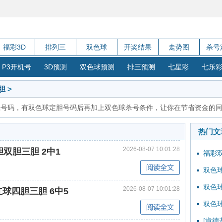
福彩3D
排列三
双色球
开奖结果
走势图
杀号
P3开机号
3D预测
双色球预测
排三预测
七星彩
七乐
胆
>
双色球定胆号码，有双色球定胆号码后再加上双色球杀号条件，让你在节省资金的
热门文
2026-08-07 10:01:28
胆双胆三胆 2中1
福彩双
双色球
双色球
2026-08-07 10:01:28
红球四胆三胆 6中5
双色球
[肯德