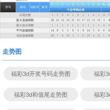
0
1
2
3
4
5
6
7
8
9
奇
序号
期号
试机号
奖号
个位号码分布
出现次数
1
2
6
4
2
6
2
1
4
2
15
1
最大遗漏期数
28
23
12
14
21
13
17
23
12
12
3
4
最大连出期数
1
1
1
1
1
1
2
1
1
1
4
3
平均遗漏期数
14
9
3
5
9
3
9
14
5
9
0
0
当前遗漏期数
28
7
0
14
3
1
17
23
4
12
1
0
走势图
福彩3d开奖号码走势图
福彩3
福彩3d和值尾走势图
福彩3