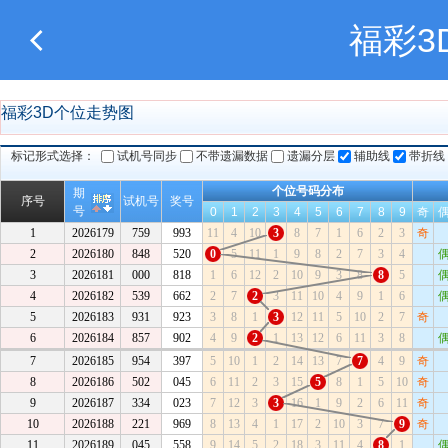
福彩3
福彩3D个位走势图
标记形式选择：
试机号同步
不带遗漏数据
遗漏分层
辅助线
带折线
个位号码分布
期
序号
试机号
奖号
号
0
1
2
3
4
5
6
7
8
9
奇
1
2026179
759
993
11
4
10
3
8
7
1
6
2
3
奇
2
2026180
848
520
0
5
11
1
9
8
2
7
3
4
3
2026181
000
818
1
6
12
2
10
9
3
8
8
5
4
2026182
539
662
2
7
2
3
11
10
4
9
1
6
5
2026183
931
923
3
8
1
3
12
11
5
10
2
7
奇
6
2026184
857
902
4
9
2
1
13
12
6
11
3
8
7
2026185
954
397
5
10
1
2
14
13
7
7
4
9
奇
8
2026186
502
045
6
11
2
3
15
5
8
1
5
10
奇
9
2026187
334
023
7
12
3
3
16
1
9
2
6
11
奇
10
2026188
221
969
8
13
4
1
17
2
10
3
7
9
奇
11
2026189
045
558
9
14
5
2
18
3
11
4
8
1