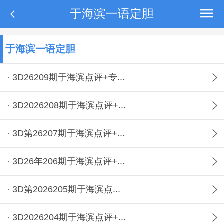
于海滨一语定胆
于海滨一语定胆
· 3D26209期于海滨点评+专...
· 3D2026208期于海滨点评+...
· 3D第26207期于海滨点评+...
· 3D26年206期于海滨点评+...
· 3D第2026205期于海滨点...
· 3D2026204期于海滨点评+...