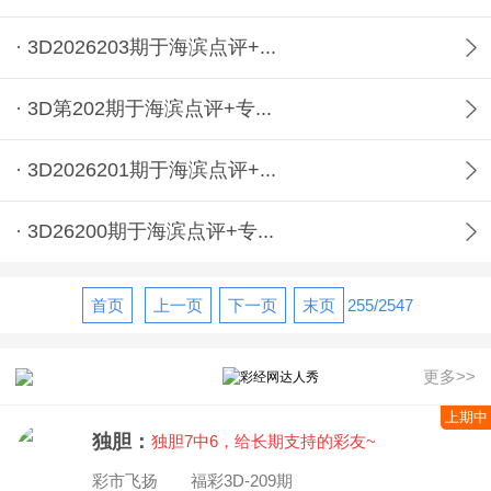
· 3D2026203期于海滨点评+...
· 3D第202期于海滨点评+专...
· 3D2026201期于海滨点评+...
· 3D26200期于海滨点评+专...
首页
上一页
下一页
末页
255/2547
更多>>
上期中
独胆：
独胆7中6，给长期支持的彩友~
彩市飞扬 福彩3D-209期