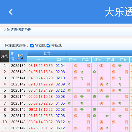
大乐
大乐透奇偶走势图
标注形式选择：
辅助线
带折线
奖号
期
序号
号
一区
二区
红一
红二
红三
红四
红五
1
2025139
08 18 22 30 35
01 04
偶
偶
偶
偶
奇
2
2025140
04 05 13 18 34
02 08
偶
奇
奇
偶
偶
3
2025141
04 09 24 28 29
02 10
偶
奇
偶
偶
奇
4
2025142
09 10 14 27 29
02 09
奇
偶
偶
奇
奇
5
2025143
03 04 18 24 29
07 12
奇
偶
偶
偶
奇
6
2025144
02 05 13 15 28
05 08
偶
奇
奇
奇
偶
7
2025145
05 07 20 22 25
04 05
奇
奇
偶
偶
奇
8
2025146
06 11 13 16 22
02 03
偶
奇
奇
偶
偶
9
2025147
06 16 21 25 33
07 08
偶
偶
奇
奇
奇
10
2025148
03 04 14 30 32
08 12
奇
偶
偶
偶
偶
11
2025149
24 26 30 31 32
05 12
偶
偶
偶
奇
偶