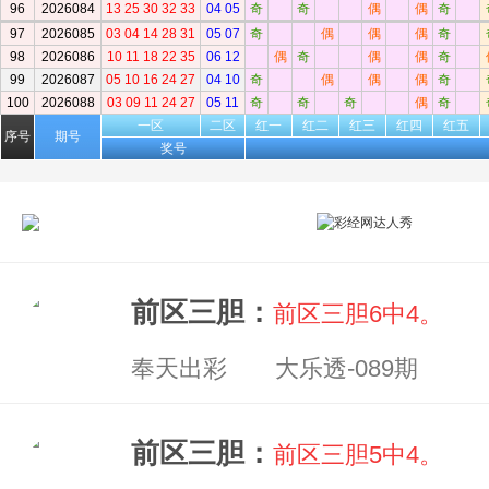
96
2026084
13 25 30 32 33
04 05
奇
奇
偶
偶
奇
97
2026085
03 04 14 28 31
05 07
奇
偶
偶
偶
奇
98
2026086
10 11 18 22 35
06 12
偶
奇
偶
偶
奇
99
2026087
05 10 16 24 27
04 10
奇
偶
偶
偶
奇
100
2026088
03 09 11 24 27
05 11
奇
奇
奇
偶
奇
一区
二区
红一
红二
红三
红四
红五
序号
期号
奖号
前区三胆：
前区三胆6中4。
奉天出彩 大乐透-089期
前区三胆：
前区三胆5中4。