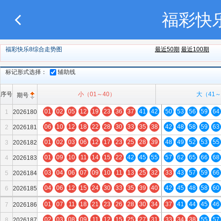
福彩快
福彩快乐8综合走势图
最近50期
最近100期
标记形式选择：
辅助线
序号
小（01～40）
大（41～
期号
01
02
05
12
19
23
36
37
41
42
50
53
56
59
64
1
2026180
77
06
10
12
18
22
28
30
33
35
38
42
48
58
59
63
2
2026181
79
01
02
03
06
12
17
23
25
28
39
48
49
52
53
55
3
2026182
78
01
09
10
11
14
15
22
42
45
55
57
62
65
66
68
4
2026183
80
03
04
06
07
09
10
11
13
25
32
33
43
57
59
66
5
2026184
78
04
06
12
15
24
30
33
35
39
40
42
45
48
58
60
6
2026185
80
01
07
11
18
21
23
26
28
30
34
37
41
44
45
46
7
2026186
80
02
03
08
09
11
12
15
25
27
31
33
34
38
55
57
8
2026187