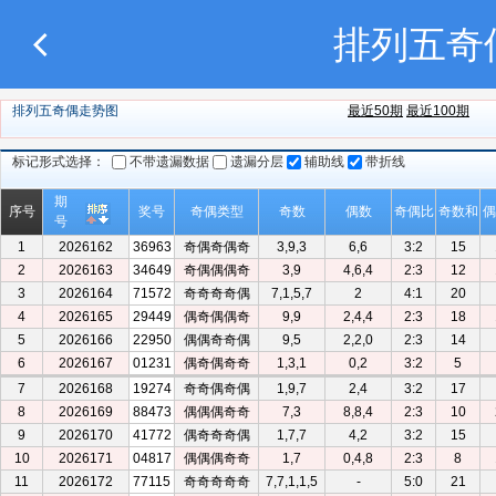
排列五奇
排列五奇偶走势图
最近50期
最近100期
标记形式选择：
不带遗漏数据
遗漏分层
辅助线
带折线
期
序号
奖号
奇偶类型
奇数
偶数
奇偶比
奇数和
偶
号
1
2026162
36963
奇偶奇偶奇
3,9,3
6,6
3:2
15
2
2026163
34649
奇偶偶偶奇
3,9
4,6,4
2:3
12
3
2026164
71572
奇奇奇奇偶
7,1,5,7
2
4:1
20
4
2026165
29449
偶奇偶偶奇
9,9
2,4,4
2:3
18
5
2026166
22950
偶偶奇奇偶
9,5
2,2,0
2:3
14
6
2026167
01231
偶奇偶奇奇
1,3,1
0,2
3:2
5
7
2026168
19274
奇奇偶奇偶
1,9,7
2,4
3:2
17
8
2026169
88473
偶偶偶奇奇
7,3
8,8,4
2:3
10
9
2026170
41772
偶奇奇奇偶
1,7,7
4,2
3:2
15
10
2026171
04817
偶偶偶奇奇
1,7
0,4,8
2:3
8
11
2026172
77115
奇奇奇奇奇
7,7,1,1,5
-
5:0
21