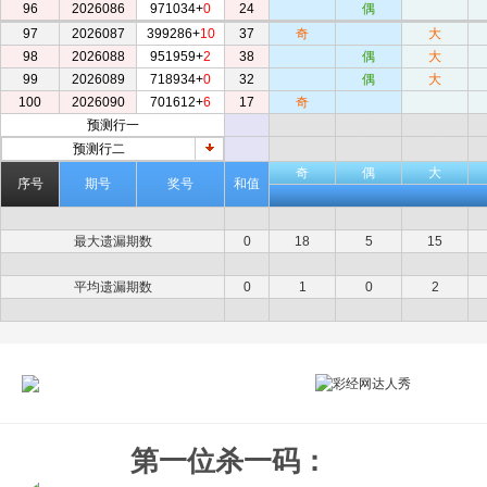
96
2026086
971034+
0
24
偶
97
2026087
399286+
10
37
奇
大
98
2026088
951959+
2
38
偶
大
99
2026089
718934+
0
32
偶
大
100
2026090
701612+
6
17
奇
预测行一
奇
偶
大
预测行二
奇
偶
大
奇
偶
大
序号
期号
奖号
和值
出现次数
0
47
53
26
最大遗漏期数
0
18
5
15
最大连出期数
0
5
18
3
平均遗漏期数
0
1
0
2
当前遗漏期数
0
0
1
1
第一位杀一码：