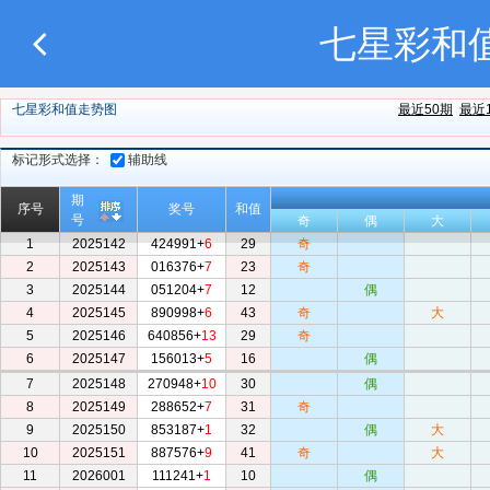
七星彩和值
七星彩和值走势图
最近50期
最近
标记形式选择：
辅助线
期
序号
奖号
和值
号
奇
偶
大
1
2025142
424991+
6
29
奇
2
2025143
016376+
7
23
奇
3
2025144
051204+
7
12
偶
4
2025145
890998+
6
43
奇
大
5
2025146
640856+
13
29
奇
6
2025147
156013+
5
16
偶
7
2025148
270948+
10
30
偶
8
2025149
288652+
7
31
奇
9
2025150
853187+
1
32
偶
大
10
2025151
887576+
9
41
奇
大
11
2026001
111241+
1
10
偶