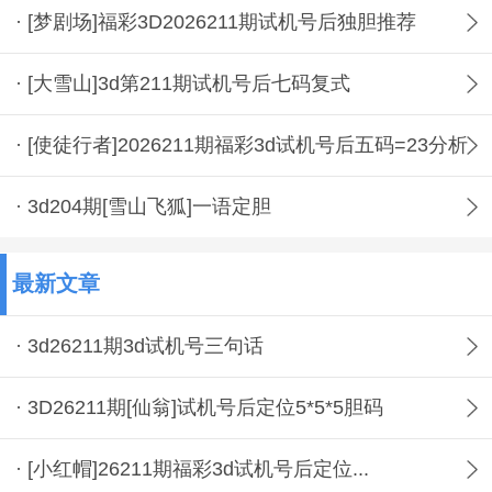
· [梦剧场]福彩3D2026211期试机号后独胆推荐
· [大雪山]3d第211期试机号后七码复式
· [使徒行者]2026211期福彩3d试机号后五码=23分析
· 3d204期[雪山飞狐]一语定胆
最新文章
· 3d26211期3d试机号三句话
· 3D26211期[仙翁]试机号后定位5*5*5胆码
· [小红帽]26211期福彩3d试机号后定位...