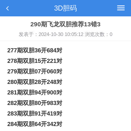
3D胆码
290期飞龙双胆推荐13错3
发表于：2024-10-30 10:05:12 浏览次数：
0
277期双胆36开684对
278期双胆15开221对
279期双胆07开060对
280期双胆28开248对
281期双胆94开900对
282期双胆80开983对
283期双胆91开419对
284期双胆64开342对