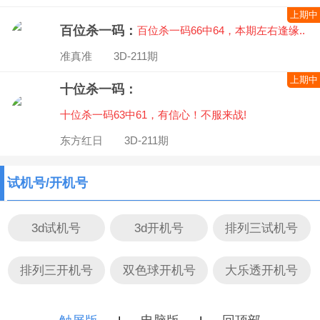
上期中
百位杀一码：
百位杀一码66中64，本期左右逢缘..
准真准 3D-211期
上期中
十位杀一码：
十位杀一码63中61，有信心！不服来战!
东方红日 3D-211期
试机号/开机号
3d试机号
3d开机号
排列三试机号
排列三开机号
双色球开机号
大乐透开机号