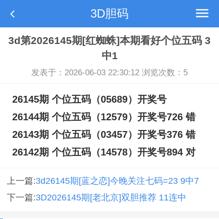
3D胆码
3d第2026145期[红蜘蛛]本期看好个位五码 3
中1
发表于：2026-06-03 22:30:12 浏览次数：
5
26145期 个位五码（05689）开奖号
26144期 个位五码（12579）开奖号726 错
26143期 个位五码（03457）开奖号376 错
26142期 个位五码（14578）开奖号894 对
上一篇:
3d26145期[蓝之恋]今晚关注七码=23 9中7
下一篇:
3D2026145期[老北京]双胆推荐 11连中