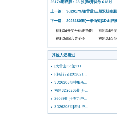
26174期双胆：28 独胆8开奖号 618对
上一篇:
3d26179期[雷霆]三胆双胆毒胆
下一篇:
2026180期[一彩仙知]3D金胆推
福彩3d开奖号码走势图
福彩3d跨
福彩3d综合走势图
福彩3d百
其他人还看过
[大雪山]3d第211...
[使徒行者]202621...
3D26205期神狼杀...
福彩3D26205期[舟...
26089期[十有九中...
3D26205期[爬山虎...