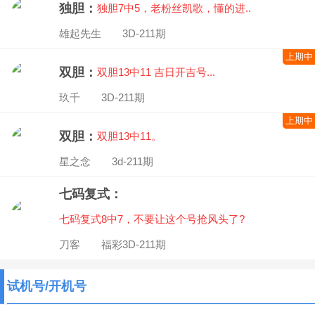
独胆：
独胆7中5，老粉丝凯歌，懂的进..
雄起先生 3D-211期
上期中
双胆：
双胆13中11 吉日开吉号...
玖千 3D-211期
上期中
双胆：
双胆13中11。
星之念 3d-211期
七码复式：
七码复式8中7，不要让这个号抢风头了?
刀客 福彩3D-211期
试机号/开机号