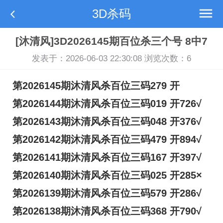
3D杀码
[沐清风]3D2026145期百位杀三个号 8中7
发表于：2026-06-03 22:30:08 浏览次数：
6
第2026145期沐清风杀百位三码279 开
第2026144期沐清风杀百位三码019 开726√
第2026143期沐清风杀百位三码048 开376√
第2026142期沐清风杀百位三码479 开894√
第2026141期沐清风杀百位三码167 开397√
第2026140期沐清风杀百位三码025 开285×
第2026139期沐清风杀百位三码579 开286√
第2026138期沐清风杀百位三码368 开790√