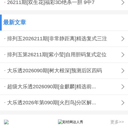
· 26211期[双生花]福彩3D绝杀一胆 9中7
最新文章
· 排列五2026211期[非常静距离]精选复式三注
· 排列五第26211期[紫小莹]自用胆码复式定位
· 大乐透2026090期[树大根深]预测后区四码
· 超级大乐透2026090期[金麒麟]精选前...
· 大乐透2026年第090期[火烈鸟]分区解...
更多>>