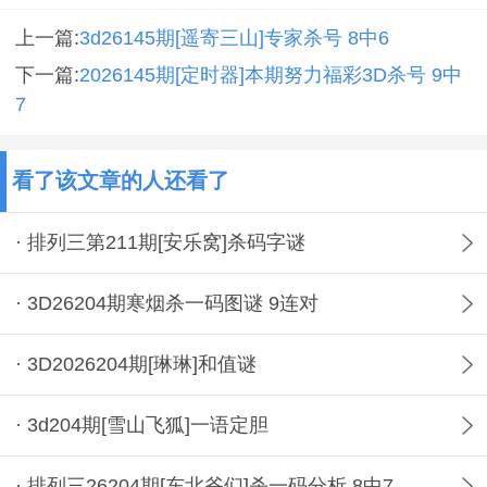
上一篇:
3d26145期[遥寄三山]专家杀号 8中6
下一篇:
2026145期[定时器]本期努力福彩3D杀号 9中
7
看了该文章的人还看了
· 排列三第211期[安乐窝]杀码字谜
· 3D26204期寒烟杀一码图谜 9连对
· 3D2026204期[琳琳]和值谜
· 3d204期[雪山飞狐]一语定胆
· 排列三26204期[东北爷们]杀一码分析 8中7