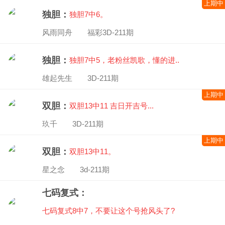
上期中
独胆：
独胆7中6。
风雨同舟 福彩3D-211期
独胆：
独胆7中5，老粉丝凯歌，懂的进..
雄起先生 3D-211期
上期中
双胆：
双胆13中11 吉日开吉号...
玖千 3D-211期
上期中
双胆：
双胆13中11。
星之念 3d-211期
七码复式：
七码复式8中7，不要让这个号抢风头了?