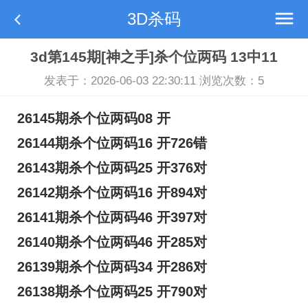
3D杀码
3d第145期[神之手]杀个位两码 13中11
发表于：2026-06-03 22:30:11 浏览次数：
5
26145期杀个位两码08 开
26144期杀个位两码16 开726错
26143期杀个位两码25 开376对
26142期杀个位两码16 开894对
26141期杀个位两码46 开397对
26140期杀个位两码46 开285对
26139期杀个位两码34 开286对
26138期杀个位两码25 开790对