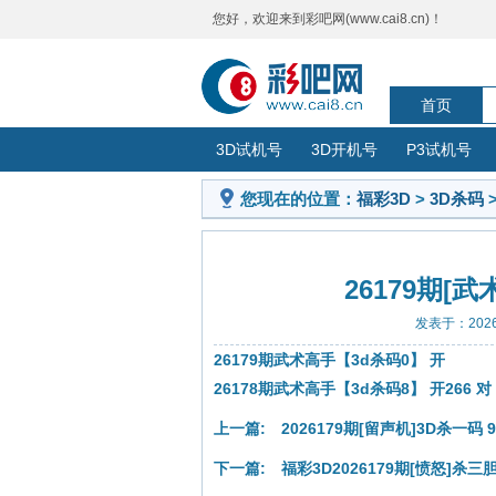
您好，欢迎来到彩吧网(www.cai8.cn)！
首页
3D试机号
3D开机号
P3试机号
您现在的位置：
福彩3D
>
3D杀码
26179期[
发表于：
2026
26179期武术高手【3d杀码0】 开
26178期武术高手【3d杀码8】 开266 对
上一篇:
2026179期[留声机]3D杀一码 
下一篇:
福彩3D2026179期[愤怒]杀三胆