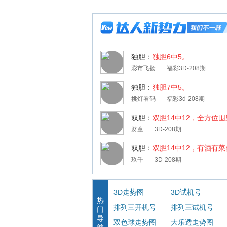
独胆：
独胆6中5。
彩市飞扬
福彩3D-208期
独胆：
独胆7中5。
挑灯看码
福彩3d-208期
双胆：
双胆14中12，全方位围
财童
3D-208期
双胆：
双胆14中12，有酒有菜
玖千
3D-208期
3D走势图
3D试机号
热
排列三开机号
排列三试机号
门
导
双色球走势图
大乐透走势图