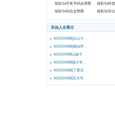
福彩3d开奖号码走势图
福彩3d跨
福彩3d综合走势图
福彩3d百
其他人还看过
3D26208期[众山小...
3D26208期[烧仙草...
3D26208期山妹子...
3D26208期钱大爷...
3D26208期[丁香花...
3D26208期[瓦大年...