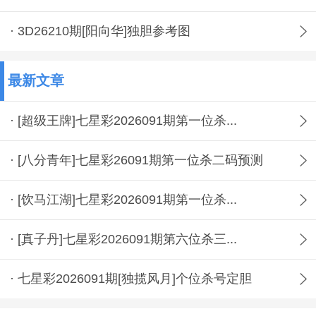
· 3D26210期[阳向华]独胆参考图
最新文章
· [超级王牌]七星彩2026091期第一位杀...
· [八分青年]七星彩26091期第一位杀二码预测
· [饮马江湖]七星彩2026091期第一位杀...
· [真子丹]七星彩2026091期第六位杀三...
· 七星彩2026091期[独揽风月]个位杀号定胆