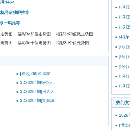
号346√
排列五[
期试机号后独胆推荐
排列五[
号后杀一码推荐
排列五[
度走势图
福彩3d和值走势图
福彩3d和值尾走势图
体彩p5
位走势图
福彩3d十位走势图
福彩3d个位走势图
排列五[
排列五[
排列五
[程远]26091期双...
排列五[
3D26204期好心人...
排列五
3D26204期[何大人...
3D26204期[笑倾城...
热门文
2026
[博士生