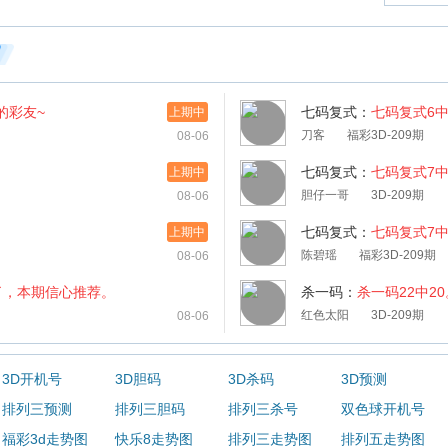
的彩友~
七码复式：
七码复式6中
上期中
刀客
福彩3D-209期
08-06
七码复式：
七码复式7中
上期中
胆仔一哥
3D-209期
08-06
七码复式：
七码复式7
上期中
陈碧瑶
福彩3D-209期
08-06
了，本期信心推荐。
杀一码：
杀一码22中20
红色太阳
3D-209期
08-06
3D开机号
3D胆码
3D杀码
3D预测
排列三预测
排列三胆码
排列三杀号
双色球开机号
福彩3d走势图
快乐8走势图
排列三走势图
排列五走势图