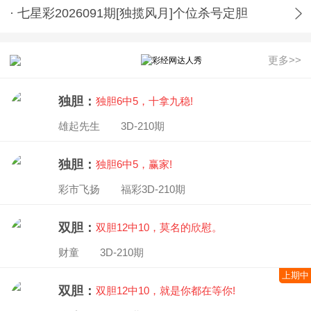
· 七星彩2026091期[独揽风月]个位杀号定胆
更多>>
独胆：
独胆6中5，十拿九稳!
雄起先生 3D-210期
独胆：
独胆6中5，赢家!
彩市飞扬 福彩3D-210期
双胆：
双胆12中10，莫名的欣慰。
财童 3D-210期
上期中
双胆：
双胆12中10，就是你都在等你!