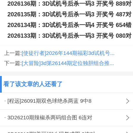
2026136期：3D试机号后杀一码3 开奖号 889对
2026135期：3D试机号后杀一码3 开奖号 487对
2026134期：3D试机号后杀一码4 开奖号 654错
2026133期：3D试机号后杀一码3 开奖号 080对
上一篇:
[使徒行者]2026年144期福彩3d试机号...
下一篇:
[大冒险]3d第26144期定位独胆组合推...
看了该文章的人还看了
· [程远]26091期双色球绝杀两蓝 9中8
· 3D26210期辣椒杀两码组合图 6连对