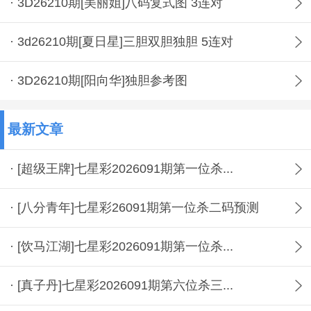
· 3D26210期[美丽姐]八码复式图 3连对
· 3d26210期[夏日星]三胆双胆独胆 5连对
· 3D26210期[阳向华]独胆参考图
最新文章
· [超级王牌]七星彩2026091期第一位杀...
· [八分青年]七星彩26091期第一位杀二码预测
· [饮马江湖]七星彩2026091期第一位杀...
· [真子丹]七星彩2026091期第六位杀三...