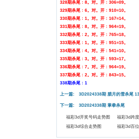
328期杀尾﹕8。对。开﹕306=09。
329期杀尾﹕6。对。开﹕910=10。
330期杀尾﹕1。对。开﹕167=14。
331期杀尾﹕8。对。开﹕964=19。
332期杀尾﹕2。对。开﹕765=18。
333期杀尾﹕1。对。开﹕951=15。
334期杀尾﹕4。对。开﹕541=10。
335期杀尾﹕3。对。开﹕593=17。
336期杀尾﹕7。对。开﹕964=19。
337期杀尾﹕2。对。开﹕843=15。
338期杀尾﹕1
上一篇:
3D2024338期 腊月的雪杀尾 1
下一篇:
3D2024338期 掌拳杀尾
福彩3d开奖号码走势图
福彩3d跨
福彩3d综合走势图
福彩3d百