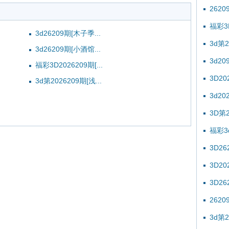
2620
福彩3D
3d26209期[木子季...
3d第2
3d26209期[小酒馆...
3d20
福彩3D2026209期[...
3D20
3d第2026209期[浅...
3d20
3D第2
福彩3d
3D26
3D20
3D26
2620
3d第2