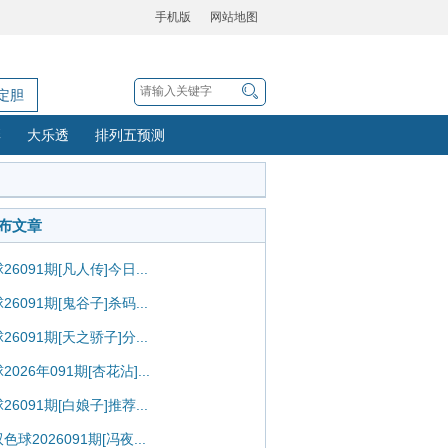
手机版
网站地图
定胆
彩
大乐透
排列五预测
布文章
26091期[凡人传]今日...
26091期[鬼谷子]杀码...
26091期[天之骄子]分...
026年091期[杏花沾]...
26091期[白娘子]推荐...
色球2026091期[冯夜...