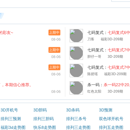
的彩友~
七码复式：
七码复式6中
上期中
刀客
福彩3D-209期
08-06
七码复式：
七码复式7中
上期中
胆仔一哥
3D-209期
08-06
七码复式：
七码复式7
上期中
陈碧瑶
福彩3D-209期
08-06
了，本期信心推荐。
杀一码：
杀一码22中20
红色太阳
3D-209期
08-06
3D开机号
3D胆码
3D杀码
3D预测
排列三预测
排列三胆码
排列三杀号
双色球开机号
福彩3d走势图
快乐8走势图
排列三走势图
排列五走势图