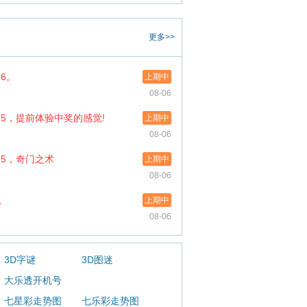
更多>>
6。
上期中
08-06
5，提前体验中奖的感觉!
上期中
08-06
中5，奇门之术
上期中
08-06
。
上期中
08-06
3D字谜
3D图迷
大乐透开机号
七星彩走势图
七乐彩走势图