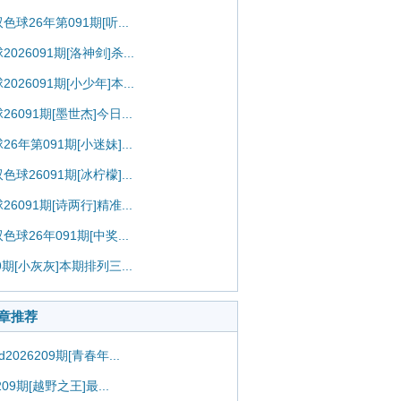
色球26年第091期[听...
026091期[洛神剑]杀...
026091期[小少年]本...
26091期[墨世杰]今日...
26年第091期[小迷妹]...
色球26091期[冰柠檬]...
26091期[诗两行]精准...
色球26年091期[中奖...
09期[小灰灰]本期排列三...
章推荐
2026209期[青春年...
209期[越野之王]最...