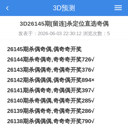
3D预测
3D26145期[留连]杀定位直选奇偶
发表于：2026-06-03 22:30:12 浏览次数：
5
26145期杀偶奇偶,偶奇奇开奖
26144期杀奇偶奇,奇奇奇开奖726√
26143期杀偶偶奇,奇偶奇开奖376√
26142期杀偶偶偶,偶奇偶开奖894×
26141期杀偶奇奇,奇偶偶开奖397√
26140期杀奇偶偶,奇偶奇开奖285√
26139期杀偶奇奇,奇偶奇开奖286√
26138期杀偶偶偶,奇奇奇开奖790√