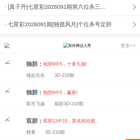
· [真子丹]七星彩2026091期第六位杀三...
· 七星彩2026091期[独揽风月]个位杀号定胆
更多>>
独胆：
独胆6中5，十拿九稳!
雄起先生 3D-210期
独胆：
独胆6中5，赢家!
彩市飞扬 福彩3D-210期
双胆：
双胆12中10，莫名的欣慰。
财童 3D-210期