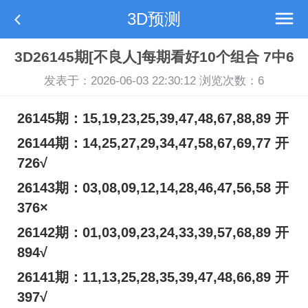
3D预测
3D26145期[不良人]每期看好10个组合 7中6
发表于：2026-06-03 22:30:12 浏览次数：
6
26145期：15,19,23,25,39,47,48,67,88,89 开
26144期：14,25,27,29,34,47,58,67,69,77 开
726√
26143期：03,08,09,12,14,28,46,47,56,58 开
376×
26142期：01,03,09,23,24,33,39,57,68,89 开
894√
26141期：11,13,25,28,35,39,47,48,66,89 开
397√