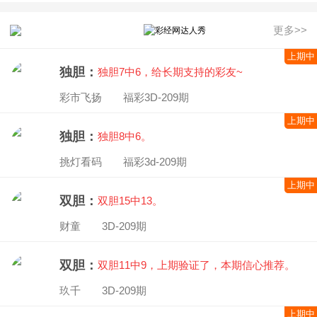
更多>>
上期中
独胆：
独胆7中6，给长期支持的彩友~
彩市飞扬 福彩3D-209期
上期中
独胆：
独胆8中6。
挑灯看码 福彩3d-209期
上期中
双胆：
双胆15中13。
财童 3D-209期
双胆：
双胆11中9，上期验证了，本期信心推荐。
玖千 3D-209期
上期中