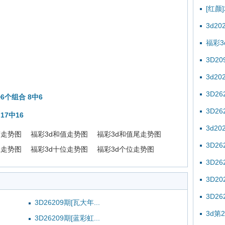
[红颜]
3d20
福彩3d
3D20
3d20
3D2
杀6个组合 8中6
3D26
17中16
3d20
度走势图
福彩3d和值走势图
福彩3d和值尾走势图
3D26
位走势图
福彩3d十位走势图
福彩3d个位走势图
3D26
3D20
3D26
3D26209期[瓦大年...
3d第2
3D26209期[蓝彩虹...