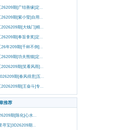
26209期[广结善缘]定...
26209期[紫小莹]自用...
026209期[大钱门]精...
26209期[奉旨拿奖]定...
26年209期[千杯不倒]...
26209期[功夫熊猫]定...
026209期[笑看风雨]...
026209期[春风得意]五...
026209期[王奋斗]专...
章推荐
26209期[陈化]心水...
寻宝]3D26209期...