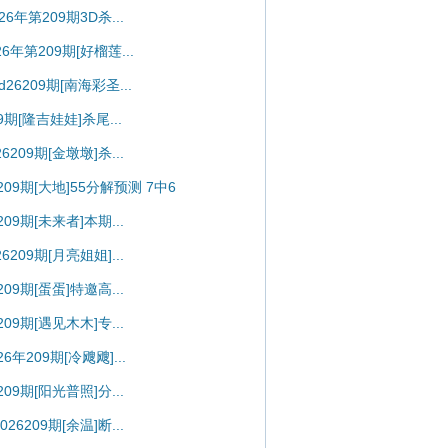
26年第209期3D杀...
26年第209期[好榴莲...
26209期[南海彩圣...
9期[隆吉娃娃]杀尾...
26209期[金墩墩]杀...
6209期[大地]55分解预测 7中6
209期[未来者]本期...
26209期[月亮姐姐]...
209期[蛋蛋]特邀高...
209期[遇见木木]专...
26年209期[冷飕飕]...
209期[阳光普照]分...
026209期[余温]断...