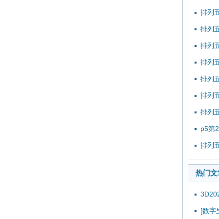
排列五
排列五
排列五2
排列五
排列五
排列五
排列五2
p5第2
排列五2
热门文
3D20
[数字里