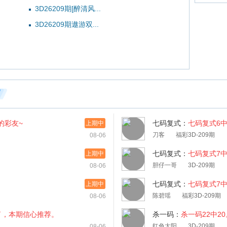
3D26209期[醉清风...
3D26209期遨游双...
的彩友~
七码复式：
七码复式6中
上期中
刀客
福彩3D-209期
08-06
七码复式：
七码复式7中
上期中
胆仔一哥
3D-209期
08-06
七码复式：
七码复式7
上期中
陈碧瑶
福彩3D-209期
08-06
了，本期信心推荐。
杀一码：
杀一码22中20
红色太阳
3D-209期
08-06