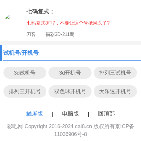
七码复式：
七码复式8中7，不要让这个号抢风头了?
刀客 福彩3D-211期
试机号/开机号
3d试机号
3d开机号
排列三试机号
排列三开机号
双色球开机号
大乐透开机号
触屏版
电脑版
回顶部
|
|
彩吧网 Copyright 2016-2024 cai8.cn 版权所有京ICP备
11036906号-8