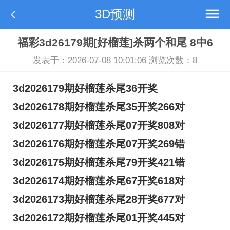
3D预测
福彩3d26179期[好榴莲]杀两个和尾 8中6
发表于：2026-07-08 10:01:06 浏览次数：
8
3d2026179期好榴莲杀尾36开奖
3d2026178期好榴莲杀尾35开奖266对
3d2026177期好榴莲杀尾07开奖808对
3d2026176期好榴莲杀尾07开奖269错
3d2026175期好榴莲杀尾79开奖421错
3d2026174期好榴莲杀尾67开奖618对
3d2026173期好榴莲杀尾28开奖677对
3d2026172期好榴莲杀尾01开奖445对