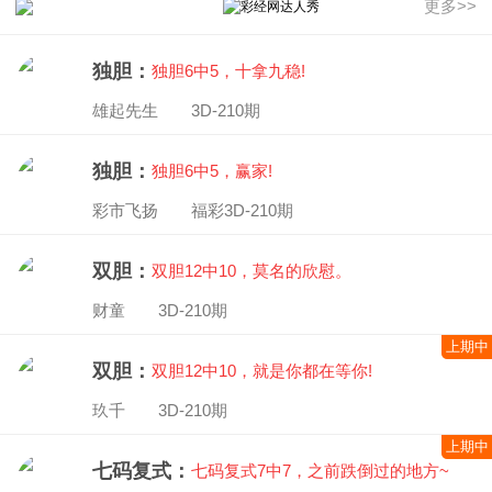
更多>>
独胆：
独胆6中5，十拿九稳!
雄起先生 3D-210期
独胆：
独胆6中5，赢家!
彩市飞扬 福彩3D-210期
双胆：
双胆12中10，莫名的欣慰。
财童 3D-210期
上期中
双胆：
双胆12中10，就是你都在等你!
玖千 3D-210期
上期中
七码复式：
七码复式7中7，之前跌倒过的地方~