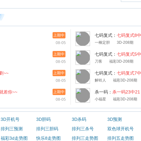
七码复式：
七码复式8中
上期中
一棰定胆
3D-208期
08-05
七码复式：
七码复式5中
上期中
刀客
福彩3D-208期
08-05
剿~~
七码复式：
七码复式7
上期中
解铃人
福彩3D-208期
08-05
就差你~~
杀一码：
杀一码23中2
上期中
小福星
福彩3D-208期
08-05
3D开机号
3D胆码
3D杀码
3D预测
排列三预测
排列三胆码
排列三杀号
双色球开机号
福彩3d走势图
快乐8走势图
排列三走势图
排列五走势图