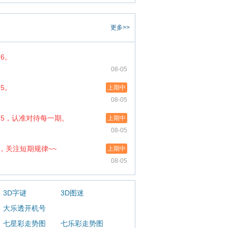
更多>>
6。
08-05
5。
上期中
08-05
中5，认准对待每一期。
上期中
08-05
1，关注短期规律~~
上期中
08-05
3D字谜
3D图迷
大乐透开机号
七星彩走势图
七乐彩走势图