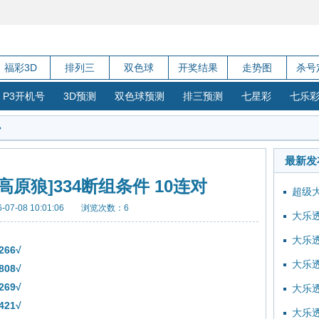
福彩3D
排列三
双色球
开奖结果
走势图
杀号
P3开机号
3D预测
双色球预测
排三预测
七星彩
七乐
>
最新发
期[高原狼]334断组条件 10连对
超级大
-07-08 10:01:06
浏览次数：
6
大乐透
大乐透2
266√
大乐透
808√
269√
大乐透
421√
大乐透