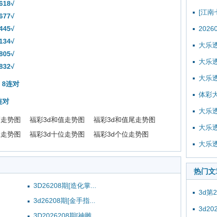
618√
[江南
677√
445√
2026
134√
大乐透2
805√
大乐透
832√
大乐透
 8连对
体彩大
连对
大乐透
度走势图
福彩3d和值走势图
福彩3d和值尾走势图
大乐透
位走势图
福彩3d十位走势图
福彩3d个位走势图
大乐透2
热门文
3D26208期[造化掌...
3d第2
3d26208期[金手指...
3d20
3D2026208期[神雕...