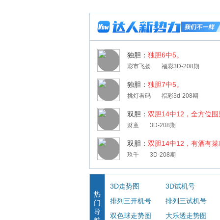
独胆：
独胆6中5。
彩市飞扬
福彩3D-208期
独胆：
独胆7中5。
挑灯看码
福彩3d-208期
双胆：
双胆14中12，全方位围
财童
3D-208期
双胆：
双胆14中12，有酒有菜
玖千
3D-208期
3D走势图
3D试机号
热
排列三开机号
排列三试机号
门
导
双色球走势图
大乐透走势图