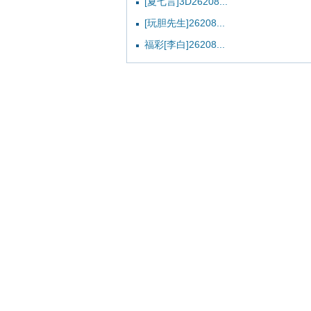
[夏七言]3D26208...
[玩胆先生]26208...
福彩[李白]26208...