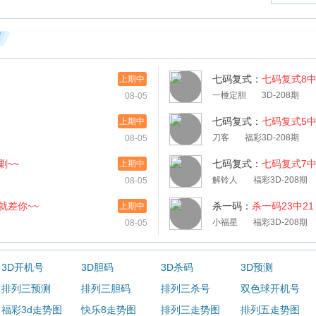
七码复式：
七码复式8中
上期中
一棰定胆
3D-208期
08-05
七码复式：
七码复式5中
上期中
刀客
福彩3D-208期
08-05
剿~~
七码复式：
七码复式7
上期中
解铃人
福彩3D-208期
08-05
就差你~~
杀一码：
杀一码23中2
上期中
小福星
福彩3D-208期
08-05
3D开机号
3D胆码
3D杀码
3D预测
排列三预测
排列三胆码
排列三杀号
双色球开机号
福彩3d走势图
快乐8走势图
排列三走势图
排列五走势图