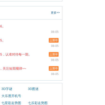
更多>>
6。
08-05
5。
上期中
08-05
中5，认准对待每一期。
上期中
08-05
1，关注短期规律~~
上期中
08-05
3D字谜
3D图迷
大乐透开机号
七星彩走势图
七乐彩走势图