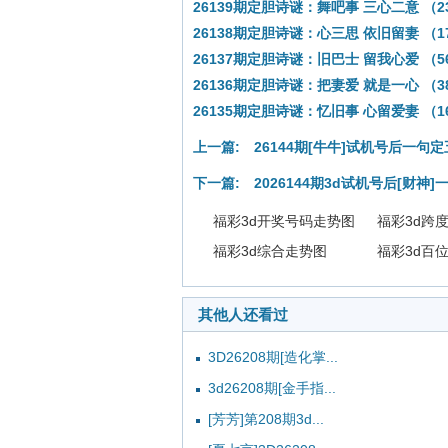
26139期定胆诗谜：舞吧事 三心二意 （2
26138期定胆诗谜：心三思 依旧留妻 （1
26137期定胆诗谜：旧巴士 留我心爱 （5
26136期定胆诗谜：把妻爱 就是一心 （3
26135期定胆诗谜：忆旧事 心留爱妻 （1
上一篇:
26144期[牛牛]试机号后一句
下一篇:
2026144期3d试机号后[财神
福彩3d开奖号码走势图
福彩3d跨
福彩3d综合走势图
福彩3d百
其他人还看过
3D26208期[造化掌...
3d26208期[金手指...
[芳芳]第208期3d...