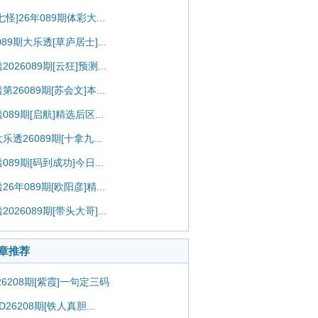
七怪]26年089期体彩大...
089期大乐透[草庐居士]...
026089期[云狂]预测...
第26089期[苏会文]本...
089期[启航]精选后区...
乐透26089期[十拿九...
089期[码到成功]今日...
26年089期[欧阳彦]精...
026089期[带头大哥]...
章推荐
026208期[紫霞]一句定三码
D26208期[铁人真胆...