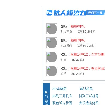
独胆：
独胆6中5。
彩市飞扬
福彩3D-208期
独胆：
独胆7中5。
挑灯看码
福彩3d-208期
双胆：
双胆14中12，全方位围
财童
3D-208期
双胆：
双胆14中12，有酒有菜
玖千
3D-208期
3D走势图
3D试机号
热
排列三开机号
排列三试机号
门
导
双色球走势图
大乐透走势图