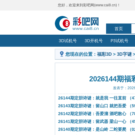
您好，欢迎来到彩吧网(www.cai8.cn)！
首页
3D试机号
3D开机号
P3试机号
您现在的位置：
福彩3D
>
3D字谜
2026144期
发表于：
2026
26144期定胆诗谜：就是我 一往直前 （4
26143期定胆诗谜：留山口 就把吾爱 （5
26142期定胆诗谜：吾爱溜 酒吧散心 （7
26141期定胆诗谜：留武器 梁山一心 （4
26140期定胆诗谜：是山岭 二蛇要爬 （0