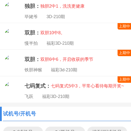
独胆：
独胆2中1，洗洗更健康
毕姥爷 3D-210期
上期中
双胆：
双胆10中8。
慢半拍 福彩3D-210期
上期中
双胆：
双胆6中6，开启收获的季节
铁胆神猴 福彩3d-210期
上期中
七码复式：
七码复式5中3，平常心看待每期开奖~
飞跃 福彩3D-210期
试机号/开机号