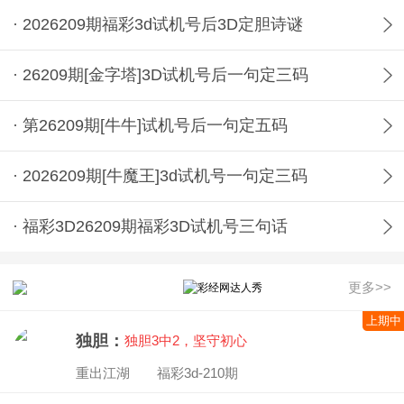
· 2026209期福彩3d试机号后3D定胆诗谜
· 26209期[金字塔]3D试机号后一句定三码
· 第26209期[牛牛]试机号后一句定五码
· 2026209期[牛魔王]3d试机号一句定三码
· 福彩3D26209期福彩3D试机号三句话
更多>>
上期中
独胆：
独胆3中2，坚守初心
重出江湖 福彩3d-210期