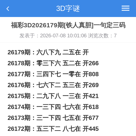
3D字谜
福彩3D2026179期[铁人真胆]一句定三码
发表于：2026-07-08 10:01:06 浏览次数：
7
26179期：六八下九 二五在 开
26178期：零三下六 五二在 开266
26177期：三四下七 一零在 开808
26176期：七六下二 五三在 开269
26175期：二九下八 一三在 开421
26174期：一三下四 七六在 开618
26173期：三一下四 七五在 开677
26172期：五三下二 八七在 开445