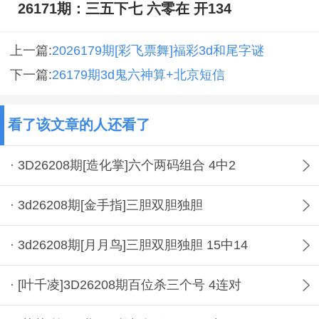
26171期：三五下七 六零在 开134
上一篇:
2026179期[彩飞票舞]福彩3d和尾字谜
下一篇:
26179期3d鬼六神算+北京短信
看了该文章的人还看了
· 3D26208期[造化掌]六个两码组合 4中2
· 3d26208期[金手指]三胆双胆独胆
· 3d26208期[月月鸟]三胆双胆独胆 15中14
· [叶千凌]3D26208期百位杀三个号 4连对