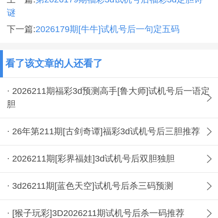
谜
下一篇:
2026179期[牛牛]试机号后一句定五码
看了该文章的人还看了
· 2026211期福彩3d预测高手[鲁大师]试机号后一语定
胆
· 26年第211期[古剑奇谭]福彩3d试机号后三胆推荐
· 2026211期[彩界福娃]3d试机号后双胆独胆
· 3d26211期[蓝色天空]试机号后杀三码预测
· [猴子玩彩]3D2026211期试机号后杀一码推荐