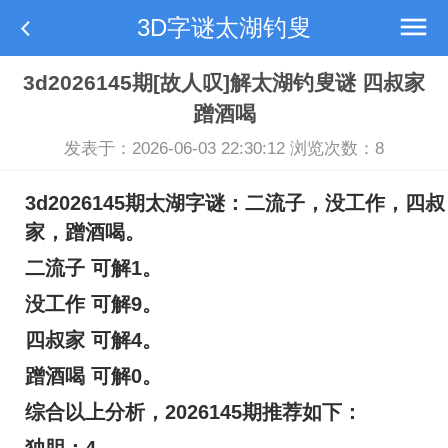
3D字谜太湖钓叟
3d2026145期[故人叹]解太湖钓叟谜 四叔家
蹭酒喝
发表于：2026-06-03 22:30:12 浏览次数：
8
3d2026145期太湖字谜：二流子，没工作，四叔
家，蹭酒喝。
二流子 可解1。
没工作 可解9。
四叔家 可解4。
蹭酒喝 可解0。
综合以上分析，2026145期推荐如下：
独胆：4