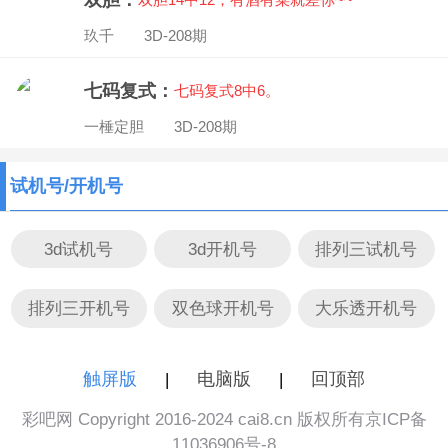
玖千 3D-208期
七码复式：
七码复式8中6。
一棰定胆 3D-208期
试机号/开机号
3d试机号
3d开机号
排列三试机号
排列三开机号
双色球开机号
大乐透开机号
触屏版
电脑版
回顶部
|
|
彩吧网 Copyright 2016-2024 cai8.cn 版权所有京ICP备
11036906号-8