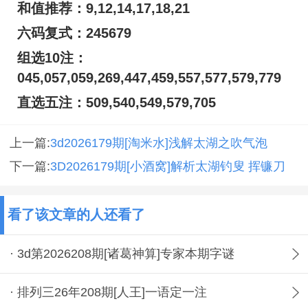
和值推荐：9,12,14,17,18,21
六码复式：245679
组选10注：
045,057,059,269,447,459,557,577,579,779
直选五注：509,540,549,579,705
上一篇:
3d2026179期[淘米水]浅解太湖之吹气泡
下一篇:
3D2026179期[小酒窝]解析太湖钓叟 挥镰刀
看了该文章的人还看了
· 3d第2026208期[诸葛神算]专家本期字谜
· 排列三26年208期[人王]一语定一注