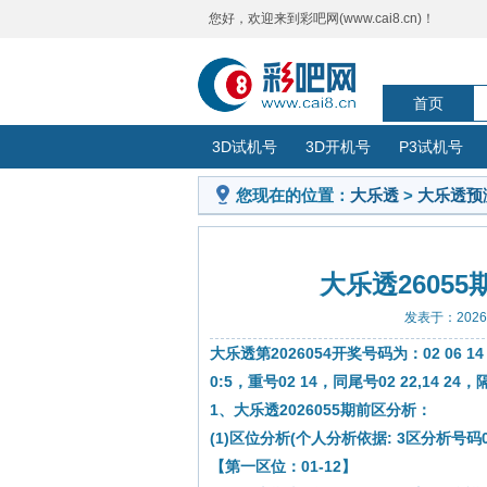
您好，欢迎来到彩吧网(www.cai8.cn)！
首页
3D试机号
3D开机号
P3试机号
您现在的位置：
大乐透
>
大乐透预
大乐透2605
发表于：
2026
大乐透第2026054开奖号码为：02 06 14
0:5，重号02 14，同尾号02 22,14
1、大乐透2026055期前区分析：
(1)区位分析(个人分析依据: 3区分析号码01
【第一区位：01-12】