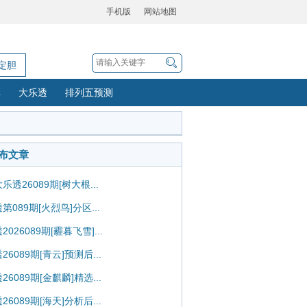
手机版
网站地图
定胆
彩
大乐透
排列五预测
布文章
乐透26089期[树大根...
第089期[火烈鸟]分区...
026089期[霾暮飞雪]...
26089期[青云]预测后...
26089期[金麒麟]精选...
26089期[海天]分析后...