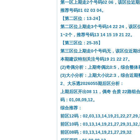
第一区上期走2个号码02 06，该区位
推荐号码01 02 03 04。
【第二区位：13-24】
第二区位上期走3个号码14 22 24，
1~2个，推荐号码13 14 15 19 21 22。
【第三区位：25-35】
第三区位上期走0个号码无，该区位近期
本期建议特别关注号码19 21 22 27。
(2)奇偶分析：上期奇偶比0:5，综合整
(3)大小分析：上期大小比2:3，综合近
2、大乐透2026055期后区分析：
上期后区开出08 11，偶奇 合质 22路
码：01,08,09,12。
综合推荐：
前区12码：02,03,13,14,19,21,22,27,29,
前区10码：03,13,14,19,21,27,29,31,32,
前区08码：03,13,14,19,21,27,29,32