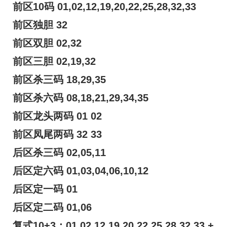
前区10码 01,02,12,19,20,22,25,28,32,33
前区独胆 32
前区双胆 02,32
前区三胆 02,19,32
前区杀三码 18,29,35
前区杀六码 08,18,21,29,34,35
前区龙头两码 01 02
前区凤尾两码 32 33
后区杀三码 02,05,11
后区定六码 01,03,04,06,10,12
后区定一码 01
后区定二码 01,06
复式10+3：01 02 12 19 20 22 25 28 32 33 +