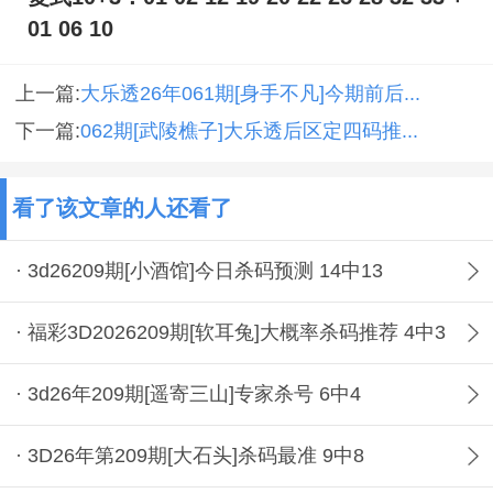
01 06 10
上一篇:
大乐透26年061期[身手不凡]今期前后...
下一篇:
062期[武陵樵子]大乐透后区定四码推...
看了该文章的人还看了
· 3d26209期[小酒馆]今日杀码预测 14中13
· 福彩3D2026209期[软耳兔]大概率杀码推荐 4中3
· 3d26年209期[遥寄三山]专家杀号 6中4
· 3D26年第209期[大石头]杀码最准 9中8