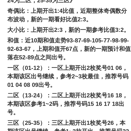
24为二区，25-35为三区》
奇偶比：上期开出1:4比值，近期整体奇偶数分
布波动，新的一期看好比值2:3。
大小比：上期开出2:3，新的一期参考比值3:2。
和值：近10期和值走势93-87-69-105-77-98-99-
92-63-67，上期和值开67点，新的一期预计和值
落在52-89点之间出号。
一区（01-12）：一区上期开出2枚奖号01 06，
本期该区出号继续，参考2~3枚最佳，推荐号码
01 04 08 09出号。
二区（13-24）：二区上期开出2枚奖号16 18，
本期该区参考1~2码，推荐号码15 16 17 18出
号。
三区（25-35）：三区上期开出1枚奖号26，本