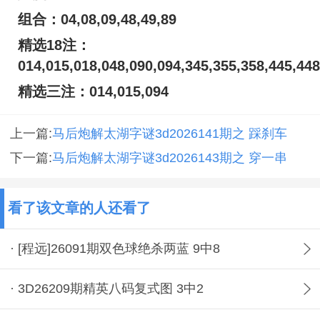
组合：04,08,09,48,49,89
精选18注：
014,015,018,048,090,094,345,355,358,445,448
精选三注：014,015,094
上一篇:
马后炮解太湖字谜3d2026141期之 踩刹车
下一篇:
马后炮解太湖字谜3d2026143期之 穿一串
看了该文章的人还看了
· [程远]26091期双色球绝杀两蓝 9中8
· 3D26209期精英八码复式图 3中2