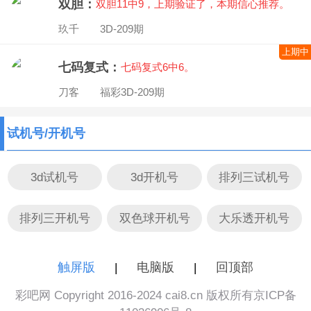
双胆：
双胆11中9，上期验证了，本期信心推荐。
玖千 3D-209期
上期中
七码复式：
七码复式6中6。
刀客 福彩3D-209期
试机号/开机号
3d试机号
3d开机号
排列三试机号
排列三开机号
双色球开机号
大乐透开机号
触屏版
电脑版
回顶部
|
|
彩吧网 Copyright 2016-2024 cai8.cn 版权所有京ICP备