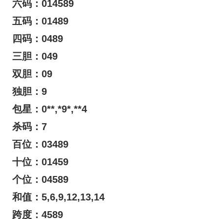
六码：014589
五码：01489
四码：0489
三胆：049
双胆：09
独胆：9
包星：0**,*9*,**4
杀码：7
百位：03489
十位：01459
个位：04589
和值：5,6,9,12,13,14
跨度：4589