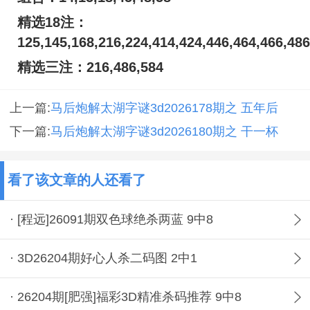
精选18注：
125,145,168,216,224,414,424,446,464,466,486
精选三注：216,486,584
上一篇:
马后炮解太湖字谜3d2026178期之 五年后
下一篇:
马后炮解太湖字谜3d2026180期之 干一杯
看了该文章的人还看了
· [程远]26091期双色球绝杀两蓝 9中8
· 3D26204期好心人杀二码图 2中1
· 26204期[肥强]福彩3D精准杀码推荐 9中8