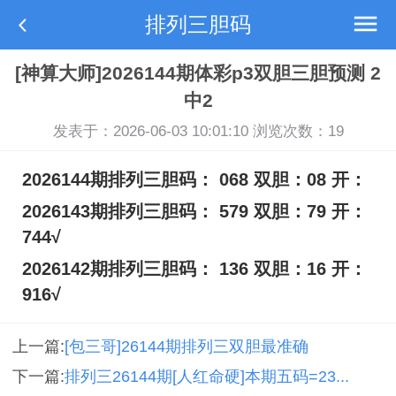
排列三胆码
[神算大师]2026144期体彩p3双胆三胆预测 2
中2
发表于：2026-06-03 10:01:10 浏览次数：
19
2026144期排列三胆码： 068 双胆：08 开：
2026143期排列三胆码： 579 双胆：79 开：
744√
2026142期排列三胆码： 136 双胆：16 开：
916√
上一篇:
[包三哥]26144期排列三双胆最准确
下一篇:
排列三26144期[人红命硬]本期五码=23...