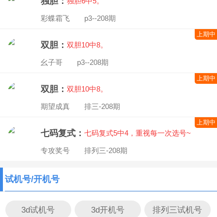
独胆：
独胆6中5。
彩蝶霜飞 p3--208期
上期中
双胆：
双胆10中8。
幺子哥 p3--208期
上期中
双胆：
双胆10中8。
期望成真 排三-208期
上期中
七码复式：
七码复式5中4，重视每一次选号~
专攻奖号 排列三-208期
试机号/开机号
3d试机号
3d开机号
排列三试机号