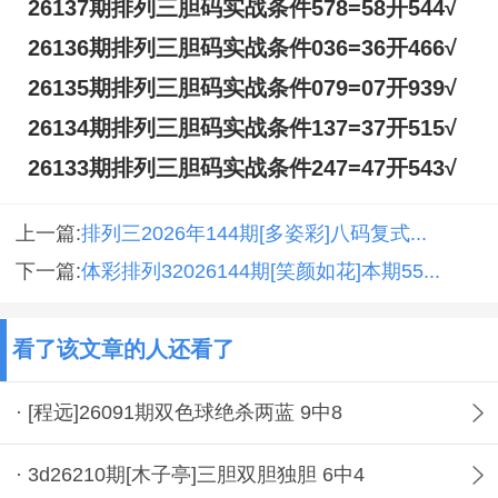
26137期排列三胆码实战条件578=58开544√
26136期排列三胆码实战条件036=36开466√
26135期排列三胆码实战条件079=07开939√
26134期排列三胆码实战条件137=37开515√
26133期排列三胆码实战条件247=47开543√
上一篇:
排列三2026年144期[多姿彩]八码复式...
下一篇:
体彩排列32026144期[笑颜如花]本期55...
看了该文章的人还看了
· [程远]26091期双色球绝杀两蓝 9中8
· 3d26210期[木子亭]三胆双胆独胆 6中4