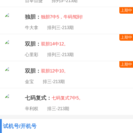
百举百捷 排列3--213期
上期中
独胆：
独胆7中5，牛码驾到!
牛大拿 排列三-213期
上期中
双胆：
双胆14中12。
心里彩 排列三-213期
上期中
双胆：
双胆12中10。
金宝 排三-213期
七码复式：
七码复式7中5。
辛利权 排三-213期
试机号/开机号