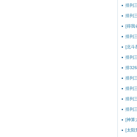
排列三2
排列三2
[得我者
排列三
[北斗星
排列三2
排326
排列三
排列三2
排列三2
排列三2
[神算大
[太阳升