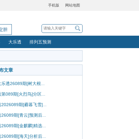
手机版
网站地图
定胆
彩
大乐透
排列五预测
布文章
乐透26089期[树大根...
第089期[火烈鸟]分区...
026089期[霾暮飞雪]...
26089期[青云]预测后...
26089期[金麒麟]精选...
26089期[海天]分析后...