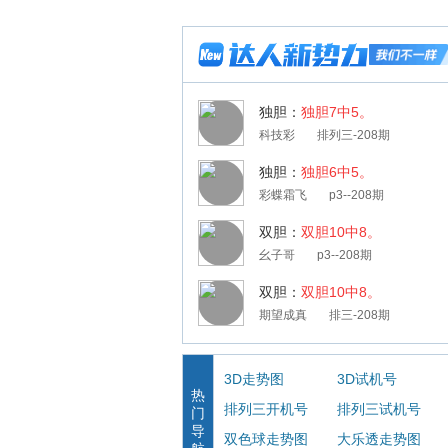
独胆：
独胆7中5。
科技彩
排列三-208期
独胆：
独胆6中5。
彩蝶霜飞
p3--208期
双胆：
双胆10中8。
幺子哥
p3--208期
双胆：
双胆10中8。
期望成真
排三-208期
3D走势图
3D试机号
热
排列三开机号
排列三试机号
门
导
双色球走势图
大乐透走势图