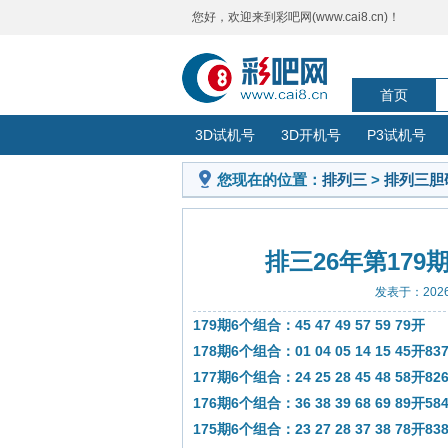
您好，欢迎来到彩吧网(www.cai8.cn)！
首页
3D试机号
3D开机号
P3试机号
您现在的位置：
排列三
>
排列三胆
排三26年第179
发表于：
2026
179期6个组合：45 47 49 57 59 79开
178期6个组合：01 04 05 14 15 45开83
177期6个组合：24 25 28 45 48 58开82
176期6个组合：36 38 39 68 69 89开58
175期6个组合：23 27 28 37 38 78开83