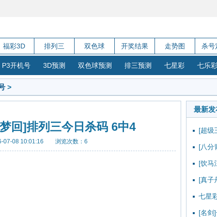
福彩3D
排列三
双色球
开奖结果
走势图
杀号
P3开机号
3D预测
双色球预测
排三预测
七星彩
七乐
号
>
最新发
期[梦回]排列三今日杀码 6中4
[超级王
-07-08 10:01:16
浏览次数：
6
[八分
[饮马江
[真子丹
七星彩2
[名剑