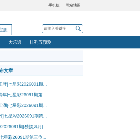
手机版
网站地图
定胆
彩
大乐透
排列五预测
布文章
牌]七星彩2026091期...
青年]七星彩26091期第...
湖]七星彩2026091期...
]七星彩2026091期第...
026091期[独揽风月]...
]七星彩26091期第三位...