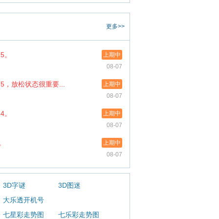
更多>>
5。
上期中
08-07
5，放松状态很重要...
上期中
08-07
4。
上期中
08-07
。
上期中
08-07
3D字谜
3D图迷
大乐透开机号
七星彩走势图
七乐彩走势图